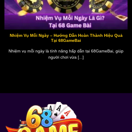
Nhiệm Vụ Mỗi Ngày – Hướng Dẫn Hoàn Thành Hiệu Quả
Tại 68GameBai
Nhiệm vụ mỗi ngày là tính năng hấp dẫn tại 68GameBai, giúp
người chơi vừa [...]