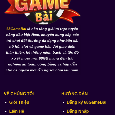
68GameBai
là nền tảng giải trí trực tuyến
hàng đầu Việt Nam, chuyên cung cấp các
trò chơi đổi thưởng đa dạng như bắn cá,
nổ hũ, slot và game bài. Với giao diện
thân thiện, hệ thống minh bạch và tốc độ
xử lý mượt mà, 68GB mang đến trải
nghiệm an toàn, công bằng và hấp dẫn
cho cả người mới lẫn người chơi lâu năm.
VỀ CHÚNG TÔI
HƯỚNG DẪN
Giới Thiệu
Đăng ký 68GameBai
Liên Hệ
Đăng Nhập