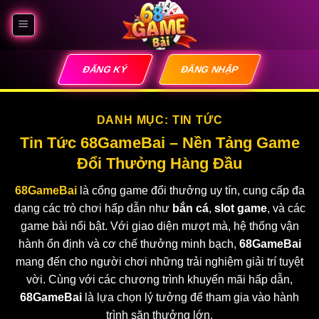
Bỏ
qua
nội
dung
ĐĂNG KÝ
ĐĂNG NHẬP
DANH MỤC:
TIN TỨC
Tin Tức 68GameBai – Nền Tảng Game
Đổi Thưởng Hàng Đầu
68GameBai
là cổng game đổi thưởng uy tín, cung cấp đa
dạng các trò chơi hấp dẫn như
bắn cá
,
slot game
, và các
game bài nổi bật. Với giao diện mượt mà, hệ thống vận
hành ổn định và cơ chế thưởng minh bạch,
68GameBai
mang đến cho người chơi những trải nghiệm giải trí tuyệt
vời. Cùng với các chương trình khuyến mãi hấp dẫn,
68GameBai
là lựa chọn lý tưởng để tham gia vào hành
trình săn thưởng lớn.