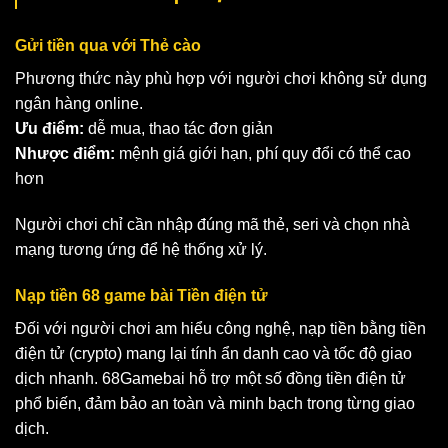
Gửi tiền qua với Thẻ cào
Phương thức này phù hợp với người chơi không sử dụng
ngân hàng online.
Ưu điểm:
dễ mua, thao tác đơn giản
Nhược điểm:
mệnh giá giới hạn, phí quy đổi có thể cao
hơn
Người chơi chỉ cần nhập đúng mã thẻ, seri và chọn nhà
mạng tương ứng để hệ thống xử lý.
Nạp tiền 68 game bài Tiền điện tử
Đối với người chơi am hiểu công nghệ, nạp tiền bằng tiền
điện tử (crypto) mang lại tính ẩn danh cao và tốc độ giao
dịch nhanh. 68Gamebai hỗ trợ một số đồng tiền điện tử
phổ biến, đảm bảo an toàn và minh bạch trong từng giao
dịch.