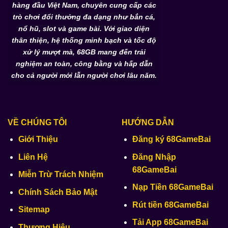
hàng đầu Việt Nam, chuyên cung cấp các
trò chơi đổi thưởng đa dạng như bắn cá,
nổ hũ, slot và game bài. Với giao diện
thân thiện, hệ thống minh bạch và tốc độ
xử lý mượt mà, 68GB mang đến trải
nghiệm an toàn, công bằng và hấp dẫn
cho cả người mới lẫn người chơi lâu năm.
VỀ CHÚNG TÔI
HƯỚNG DẪN
Giới Thiệu
Đăng ký 68GameBai
Liên Hệ
Đăng Nhập
68GameBai
Miễn Trừ Trách Nhiệm
Nạp Tiền 68GameBai
Chính Sách Bảo Mật
Rút tiền 68GameBai
Sitemap
Tải App 68GameBai
Thương Hiệu