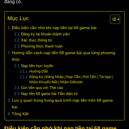
đáng có.
Mục Lục
Điều kiện cần nhớ khi nạp tiền tại 68 game bài
Đăng ký tài khoản thành viên
Xác thực thông tin
Phương thức thanh toán
Hướng dẫn cách nạp tiền 68 game bài qua từng phương
thức
Nạp tiền trực tuyến
Hướng Dẫn
Đăng Ký | Đăng Nhập | Nạp Tiền | Rút Tiền | Tải App |
Nhận Khuyến Mãi | Nhận Giftcode
Gửi tiền qua với Thẻ cào
Nạp tiền 68 game bài Tiền điện tử
Lưu ý quan trọng trong quá trình nạp tiền trên 68 game
bai
Tổng Kết
Điều kiện cần nhớ khi nạp tiền tại 68 game