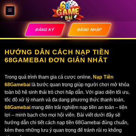
Bỏ
qua
nội
dung
ĐĂNG KÝ
ĐĂNG NHẬP
HƯỚNG DẪN CÁCH NẠP TIỀN
68GAMEBAI ĐƠN GIẢN NHẤT
Trong quá trình tham gia cá cược online,
Nạp Tiền
68Gamebai
là bước quan trọng giúp người chơi mở khóa
toàn bộ hệ sinh thái trò chơi hấp dẫn. Với giao diện tối ưu,
tốc độ xử lý nhanh và đa dạng phương thức thanh toán,
68Gamebai
mang đến trải nghiệm nạp tiền an toàn – tiện
lợi – minh bạch cho mọi hội viên. Bài viết dưới đây sẽ
hướng dẫn chi tiết cách nạp tiền 68Gamebai đúng chuẩn,
kèm theo những lưu ý quan trọng để tránh rủi ro không