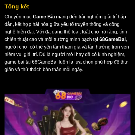
Tổng kết
Chuyên mục
Game Bài
mang đến trải nghiệm giải trí hấp
dẫn, kết hợp hài hòa giữa yếu tố truyền thống và công
nghệ hiện đại. Với đa dạng thể loại, luật chơi rõ ràng, tính
chiến thuật cao và môi trường minh bạch tại
68GameBai
,
người chơi có thể yên tâm tham gia và tận hưởng trọn vẹn
niềm vui giải trí. Dù là người mới hay đã có kinh nghiệm,
game bài tại 68GameBai luôn là lựa chọn phù hợp để thư
giãn và thử thách bản thân mỗi ngày.