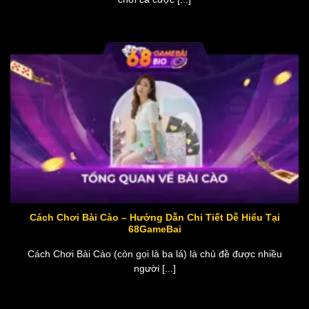
Cách Chơi Bài Cào – Hướng Dẫn Chi Tiết Dễ Hiểu Tại
68GameBai
Cách Chơi Bài Cào (còn gọi là ba lá) là chủ đề được nhiều
người [...]