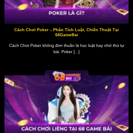
Cách Chơi Poker – Phân Tích Luật, Chiến Thuật Tại
68GameBai
Cách Chơi Poker không đơn thuần là học luật hay nhớ thứ tự
bài. Poker [...]