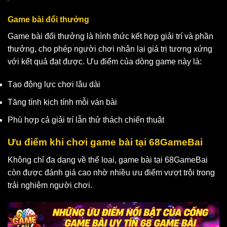
Game bài đổi thưởng
Game bài đổi thưởng là hình thức kết hợp giải trí và phần
thưởng, cho phép người chơi nhận lại giá trị tương xứng
với kết quả đạt được. Ưu điểm của dòng game này là:
Tạo động lực chơi lâu dài
Tăng tính kịch tính mỗi ván bài
Phù hợp cả giải trí lẫn thử thách chiến thuật
Ưu điểm khi chơi game bài tại 68GameBai
Không chỉ đa dạng về thể loại, game bài tại 68GameBai
còn được đánh giá cao nhờ nhiều ưu điểm vượt trội trong
trải nghiệm người chơi.