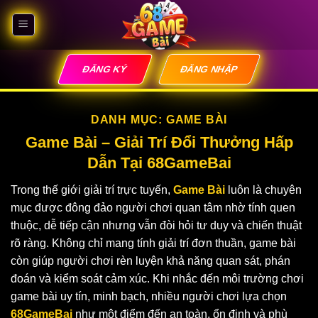
Bỏ
qua
nội
dung
ĐĂNG KÝ
ĐĂNG NHẬP
DANH MỤC:
GAME BÀI
Game Bài – Giải Trí Đổi Thưởng Hấp
Dẫn Tại 68GameBai
Trong thế giới giải trí trực tuyến,
Game Bài
luôn là chuyên
mục được đông đảo người chơi quan tâm nhờ tính quen
thuộc, dễ tiếp cận nhưng vẫn đòi hỏi tư duy và chiến thuật
rõ ràng. Không chỉ mang tính giải trí đơn thuần, game bài
còn giúp người chơi rèn luyện khả năng quan sát, phán
đoán và kiểm soát cảm xúc. Khi nhắc đến môi trường chơi
game bài uy tín, minh bạch, nhiều người chơi lựa chọn
68GameBai
như một điểm đến an toàn, ổn định và phù