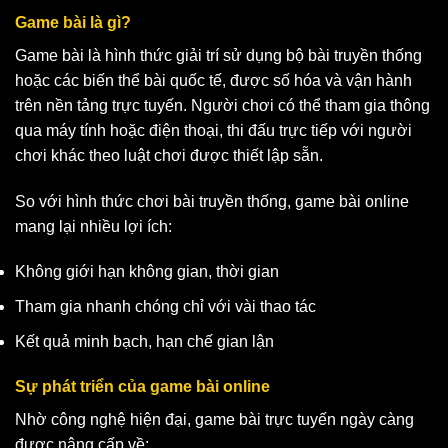
Game bài là gì?
Game bài là hình thức giải trí sử dụng bộ bài truyền thống
hoặc các biến thể bài quốc tế, được số hóa và vận hành
trên nền tảng trực tuyến. Người chơi có thể tham gia thông
qua máy tính hoặc điện thoại, thi đấu trực tiếp với người
chơi khác theo luật chơi được thiết lập sẵn.
So với hình thức chơi bài truyền thống, game bài online
mang lại nhiều lợi ích:
Không giới hạn không gian, thời gian
Tham gia nhanh chóng chỉ với vài thao tác
Kết quả minh bạch, hạn chế gian lận
Sự phát triển của game bài online
Nhờ công nghệ hiện đại, game bài trực tuyến ngày càng
được nâng cấp về: