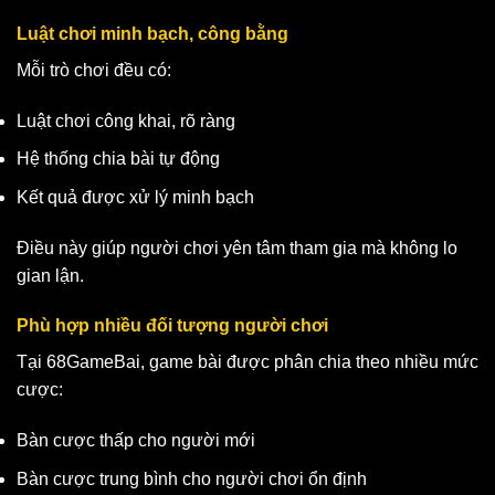
Luật chơi minh bạch, công bằng
Mỗi trò chơi đều có:
Luật chơi công khai, rõ ràng
Hệ thống chia bài tự động
Kết quả được xử lý minh bạch
Điều này giúp người chơi yên tâm tham gia mà không lo
gian lận.
Phù hợp nhiều đối tượng người chơi
Tại 68GameBai, game bài được phân chia theo nhiều mức
cược:
Bàn cược thấp cho người mới
Bàn cược trung bình cho người chơi ổn định