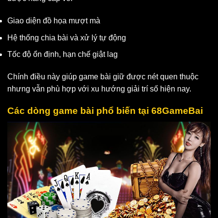
Giao diện đồ họa mượt mà
Hệ thống chia bài và xử lý tự động
Tốc độ ổn định, hạn chế giật lag
Chính điều này giúp game bài giữ được nét quen thuộc
nhưng vẫn phù hợp với xu hướng giải trí số hiện nay.
Các dòng game bài phổ biến tại 68GameBai