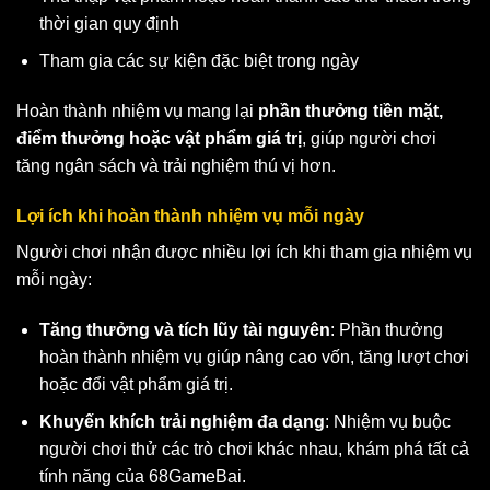
thời gian quy định
Tham gia các sự kiện đặc biệt trong ngày
Hoàn thành nhiệm vụ mang lại
phần thưởng tiền mặt,
điểm thưởng hoặc vật phẩm giá trị
, giúp người chơi
tăng ngân sách và trải nghiệm thú vị hơn.
Lợi ích khi hoàn thành nhiệm vụ mỗi ngày
Người chơi nhận được nhiều lợi ích khi tham gia nhiệm vụ
mỗi ngày:
Tăng thưởng và tích lũy tài nguyên
: Phần thưởng
hoàn thành nhiệm vụ giúp nâng cao vốn, tăng lượt chơi
hoặc đổi vật phẩm giá trị.
Khuyến khích trải nghiệm đa dạng
: Nhiệm vụ buộc
người chơi thử các trò chơi khác nhau, khám phá tất cả
tính năng của 68GameBai.