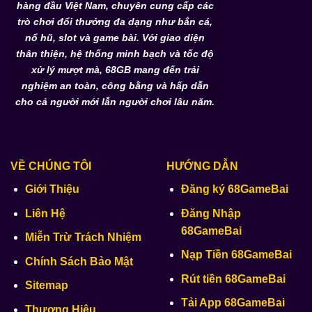
hàng đầu Việt Nam, chuyên cung cấp các
trò chơi đổi thưởng đa dạng như bắn cá,
nổ hũ, slot và game bài. Với giao diện
thân thiện, hệ thống minh bạch và tốc độ
xử lý mượt mà, 68GB mang đến trải
nghiệm an toàn, công bằng và hấp dẫn
cho cả người mới lẫn người chơi lâu năm.
VỀ CHÚNG TÔI
HƯỚNG DẪN
Giới Thiệu
Đăng ký 68GameBai
Liên Hệ
Đăng Nhập
68GameBai
Miễn Trừ Trách Nhiệm
Nạp Tiền 68GameBai
Chính Sách Bảo Mật
Rút tiền 68GameBai
Sitemap
Tải App 68GameBai
Thương Hiệu