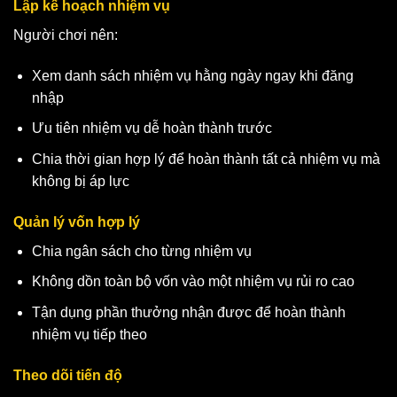
Lập kế hoạch nhiệm vụ
Người chơi nên:
Xem danh sách nhiệm vụ hằng ngày ngay khi đăng
nhập
Ưu tiên nhiệm vụ dễ hoàn thành trước
Chia thời gian hợp lý để hoàn thành tất cả nhiệm vụ mà
không bị áp lực
Quản lý vốn hợp lý
Chia ngân sách cho từng nhiệm vụ
Không dồn toàn bộ vốn vào một nhiệm vụ rủi ro cao
Tận dụng phần thưởng nhận được để hoàn thành
nhiệm vụ tiếp theo
Theo dõi tiến độ