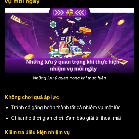
vụ mỗi ngày
Những lưu ý quan trọng khi thực hiện
Không chơi quá áp lực
Tránh cố gắng hoàn thành tất cả nhiệm vụ một lúc
Chia nhỏ thời gian chơi, đảm bảo giải trí thoải mái
Kiểm tra điều kiện nhiệm vụ