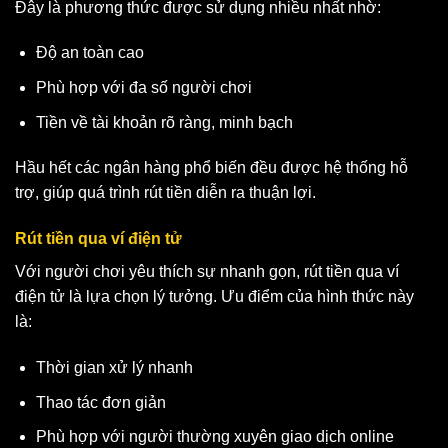
Đây là phương thức được sử dụng nhiều nhất nhờ:
Độ an toàn cao
Phù hợp với đa số người chơi
Tiền về tài khoản rõ ràng, minh bạch
Hầu hết các ngân hàng phổ biến đều được hệ thống hỗ
trợ, giúp quá trình rút tiền diễn ra thuận lợi.
Rút tiền qua ví điện tử
Với người chơi yêu thích sự nhanh gọn, rút tiền qua ví
điện tử là lựa chọn lý tưởng. Ưu điểm của hình thức này
là:
Thời gian xử lý nhanh
Thao tác đơn giản
Phù hợp với người thường xuyên giao dịch online