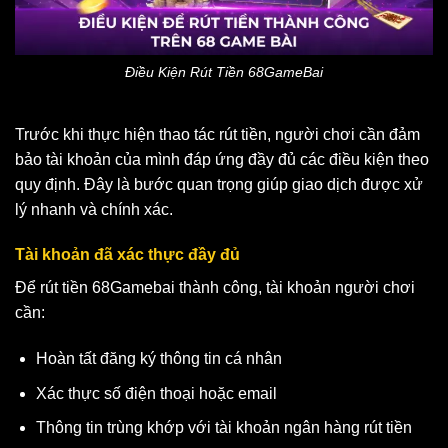
Điều Kiện Rút Tiền 68GameBai
Trước khi thực hiện thao tác rút tiền, người chơi cần đảm
bảo tài khoản của mình đáp ứng đầy đủ các điều kiện theo
quy định. Đây là bước quan trọng giúp giao dịch được xử
lý nhanh và chính xác.
Tài khoản đã xác thực đầy đủ
Để rút tiền 68Gamebai thành công, tài khoản người chơi
cần:
Hoàn tất đăng ký thông tin cá nhân
Xác thực số điện thoại hoặc email
Thông tin trùng khớp với tài khoản ngân hàng rút tiền