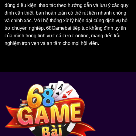
đúng điều kiện, thao tác theo hướng dẫn và lưu ý các quy
định cần thiết, bạn hoàn toàn có thể rút tiền nhanh chóng
và chính xác. Với hệ thống xử lý hiện đại cùng dịch vụ hỗ
trợ chuyên nghiệp, 68Gamebai tiếp tục khẳng định uy tín
của mình trong lĩnh vực cá cược online, mang đến trải
nghiệm trọn vẹn và an tâm cho mọi hội viên.