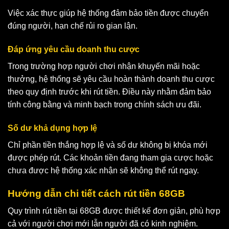
Việc xác thực giúp hệ thống đảm bảo tiền được chuyển
đúng người, hạn chế rủi ro gian lận.
Đáp ứng yêu cầu doanh thu cược
Trong trường hợp người chơi nhận khuyến mãi hoặc
thưởng, hệ thống sẽ yêu cầu hoàn thành doanh thu cược
theo quy định trước khi rút tiền. Điều này nhằm đảm bảo
tính công bằng và minh bạch trong chính sách ưu đãi.
Số dư khả dụng hợp lệ
Chỉ phần tiền thắng hợp lệ và số dư không bị khóa mới
được phép rút. Các khoản tiền đang tham gia cược hoặc
chưa được hệ thống xác nhận sẽ không thể rút ngay.
Hướng dẫn chi tiết cách rút tiền 68GB
Quy trình rút tiền tại 68GB được thiết kế đơn giản, phù hợp
cả với người chơi mới lẫn người đã có kinh nghiệm.