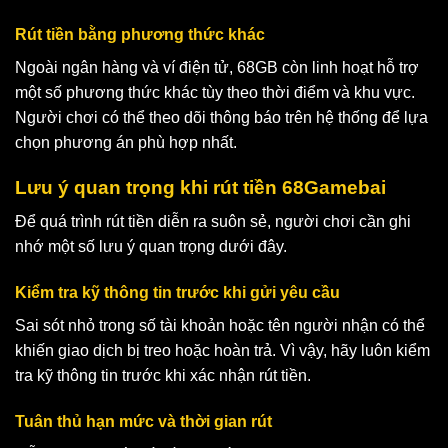
Rút tiền bằng phương thức khác
Ngoài ngân hàng và ví điện tử, 68GB còn linh hoạt hỗ trợ
một số phương thức khác tùy theo thời điểm và khu vực.
Người chơi có thể theo dõi thông báo trên hệ thống để lựa
chọn phương án phù hợp nhất.
Lưu ý quan trọng khi rút tiền 68Gamebai
Để quá trình rút tiền diễn ra suôn sẻ, người chơi cần ghi
nhớ một số lưu ý quan trọng dưới đây.
Kiểm tra kỹ thông tin trước khi gửi yêu cầu
Sai sót nhỏ trong số tài khoản hoặc tên người nhận có thể
khiến giao dịch bị treo hoặc hoàn trả. Vì vậy, hãy luôn kiểm
tra kỹ thông tin trước khi xác nhận rút tiền.
Tuân thủ hạn mức và thời gian rút